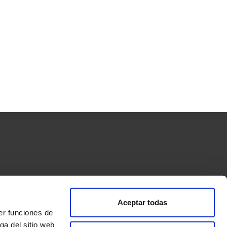
Aceptar todas
ormas de pago
Condiciones de compra y envío
er funciones de
s”
ga del sitio web