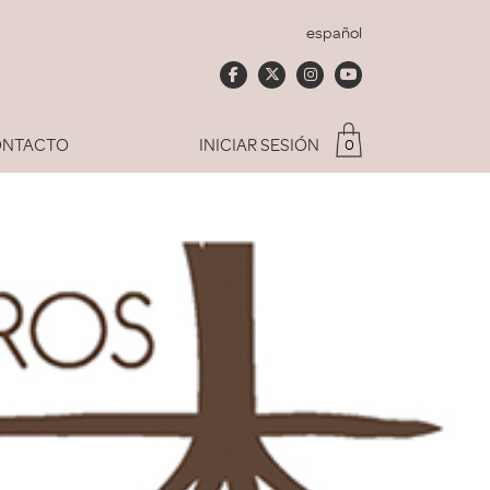
español
NTACTO
INICIAR SESIÓN
0
Soy socio del Club
dado mi contraseña
ACCEDER