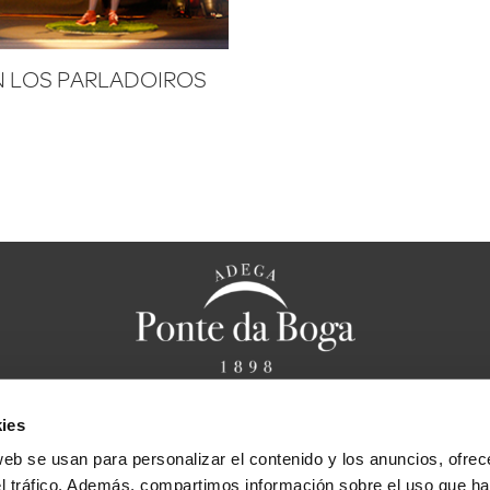
N LOS PARLADOIROS
ies
anal ético
Aviso legal
Política de privacidad
Política de cookies
F
web se usan para personalizar el contenido y los anuncios, ofrec
Bases legales sorteo “Cena caprichos de Chef
el tráfico. Además, compartimos información sobre el uso que ha