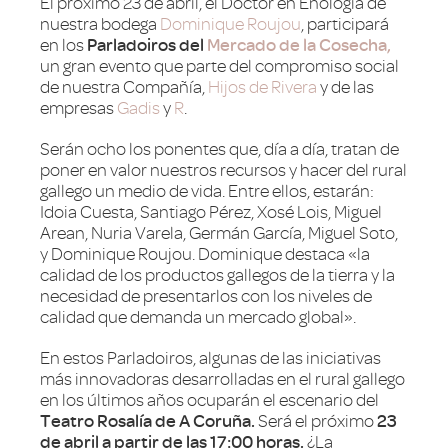
El próximo 23 de abril, el Doctor en Enología de
nuestra bodega
Dominique Roujou
, participará
en los
Parladoiros del
Mercado de la Cosecha,
un gran evento que parte del compromiso social
de nuestra Compañía,
Hijos de Rivera
y de las
empresas
Gadis
y
R
.
Serán ocho los ponentes que, día a día, tratan de
poner en valor nuestros recursos y hacer del rural
gallego un medio de vida. Entre ellos, estarán:
Idoia Cuesta, Santiago Pérez, Xosé Lois, Miguel
Arean, Nuria Varela, Germán García, Miguel Soto,
y Dominique Roujou. Dominique destaca «la
calidad de los productos gallegos de la tierra y la
necesidad de presentarlos con los niveles de
calidad que demanda un mercado global».
En estos Parladoiros, algunas de las iniciativas
más innovadoras desarrolladas en el rural gallego
en los últimos años ocuparán el escenario del
Teatro Rosalía de A Coruña.
Será el próximo
23
de abril a partir de las 17:00 horas.
¿La