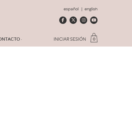
español
english
ONTACTO
INICIAR SESIÓN
0
Soy socio del Club
dado mi contraseña
ACCEDER