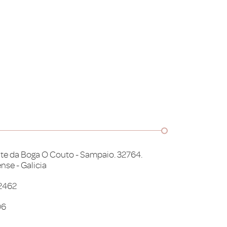
te da Boga O Couto - Sampaio. 32764.
nse - Galicia
52462
06