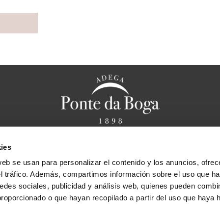
ies
anal ético
Aviso legal
Política de privacidad
Política de cookies
F
web se usan para personalizar el contenido y los anuncios, ofrec
Bases legales sorteo “Cena caprichos de Chef
el tráfico. Además, compartimos información sobre el uso que ha
edes sociales, publicidad y análisis web, quienes pueden combin
proporcionado o que hayan recopilado a partir del uso que haya
Bodega
Viñedos
Vinos y Licore