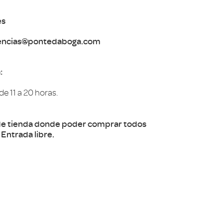
es
encias@pontedaboga.com
:
e 11 a 20 horas.
de tienda donde poder comprar todos
Entrada libre.