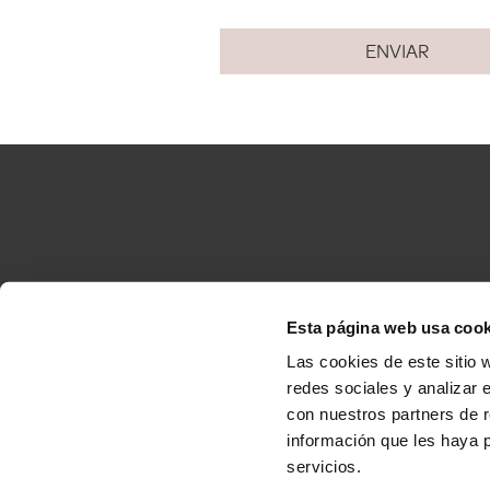
Esta página web usa cook
Accesibilidad
C
Las cookies de este sitio 
redes sociales y analizar 
con nuestros partners de r
información que les haya 
Copyright
© 2013/2026 Ponte da Boga
servicios.