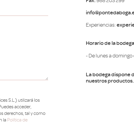
Fax:
988 203 299
info@pontedaboga.
Experiencias:
experi
Horario de la bodega
- De lunes a domingo d
La bodega dispone 
nuestros productos. 
s S.L.) utilizará los
 Puedes acceder,
ros derechos, tal y como
n la
Política de