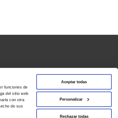
Aceptar todas
ormas de pago
Condiciones de compra y envío
er funciones de
s”
ga del sitio web
Personalizar
arla con otra
 hecho de sus
s
Enoturismo
Tienda
Club PDB
Blog
Contacto
Rechazar todas