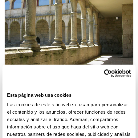
DE VIAJE POR LOS MONASTERIOS DE LA
RIBEIRA SACRA: SANTA MARÍA DE
Esta página web usa cookies
MONTEDERRAMO, SAN PEDRO DE
Las cookies de este sitio web se usan para personalizar
ROCAS Y XUNQUEIRA DE ESPADAÑEDO
el contenido y los anuncios, ofrecer funciones de redes
sociales y analizar el tráfico. Además, compartimos
información sobre el uso que haga del sitio web con
nuestros partners de redes sociales, publicidad y análisis