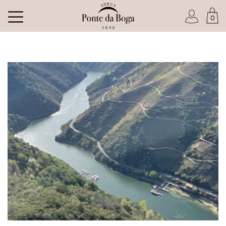
0
Soy socio del Club
He olvidado mi contraseña
ACCEDER