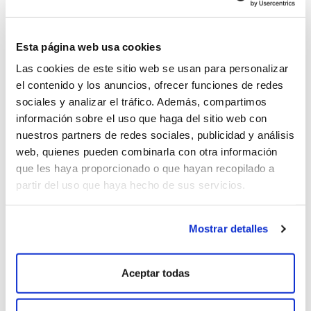
Parcela de 4 ha. cultivada con
Mencía y Merenzao
,
sobre bancales con muros de piedra de más de dos
metros de altura construidos hace más de 100 años.
Esta página web usa cookies
O CONDIÑO
Las cookies de este sitio web se usan para personalizar
Es una parcela de 0,4 ha., amurallada a principios del
el contenido y los anuncios, ofrecer funciones de redes
siglo XX, donde la
Albariño
crece entre 510 y 550 m de
sociales y analizar el tráfico. Además, compartimos
altitud.
información sobre el uso que haga del sitio web con
nuestros partners de redes sociales, publicidad y análisis
LA VIÑA DE ELOY
web, quienes pueden combinarla con otra información
Parcela de 1,1 ha. con
Godello
.
que les haya proporcionado o que hayan recopilado a
partir del uso que haya hecho de sus servicios.
PORTO DE LOBOS
Parcela de 1,1 ha. con
Brancellao y Sousón
.
Mostrar detalles
Aceptar todas