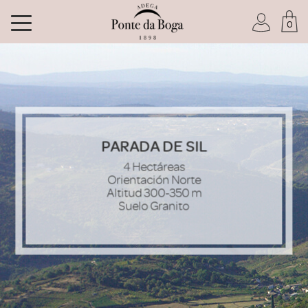
0
Soy socio del Club
PARADA DE SIL
4 Hectáreas
He olvidado mi contraseña
Orientación Norte
Altitud 300-350 m
ACCEDER
Suelo Granito