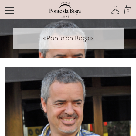
0
Soy socio del Club
«Ponte da Boga»
He olvidado mi contraseña
ACCEDER