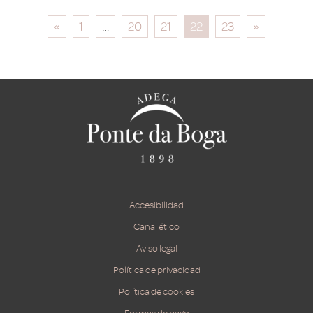
«
1
…
20
21
22
23
»
Accesibilidad
Canal ético
Aviso legal
Política de privacidad
Política de cookies