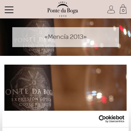
0
Soy socio del Club
«Mencía 2013»
He olvidado mi contraseña
ACCEDER