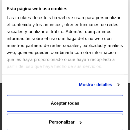
Esta página web usa cookies
Las cookies de este sitio web se usan para personalizar
el contenido y los anuncios, ofrecer funciones de redes
sociales y analizar el tráfico. Además, compartimos
PARKER RECONOCE LA LABOR DE LA
información sobre el uso que haga del sitio web con
BODEGA PONTE DA BOGA EN LA RIBEIRA
nuestros partners de redes sociales, publicidad y análisis
SACRA
web, quienes pueden combinarla con otra información
que les haya proporcionado o que hayan recopilado a
partir del uso que haya hecho de sus servicios.
Mostrar detalles
Aceptar todas
Personalizar