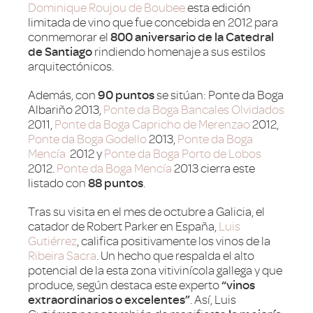
Dominique Roujou de Boubee
esta edición
limitada de vino que fue concebida en 2012 para
conmemorar el
800 aniversario de la Catedral
de Santiago
rindiendo homenaje a sus estilos
arquitectónicos.
Además, con
90 puntos
se sitúan: Ponte da Boga
Albariño 2013,
Ponte da Boga Bancales Olvidados
2011,
Ponte da Boga Capricho de Merenzao
2012,
Ponte da Boga Godello
2013,
Ponte da Boga
Mencía
2012 y
Ponte da Boga Porto de Lobos
2012.
Ponte da Boga Mencía
2013 cierra este
listado con
88 puntos
.
Tras su visita en el mes de octubre a Galicia, el
catador de Robert Parker en España,
Luis
Gutiérrez
, califica positivamente los vinos de la
Ribeira Sacra
. Un hecho que respalda el alto
potencial de la esta zona vitivinícola gallega y que
produce, según destaca este experto
“vinos
extraordinarios o excelentes”
. Así, Luis