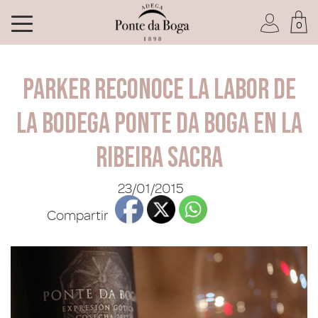
0
Soy socio del Club
Parker reconoce la labor de
la bodega Ponte da Boga en la
Ribeira Sacra
He olvidado mi contraseña
23/01/2015
ACCEDER
Compartir