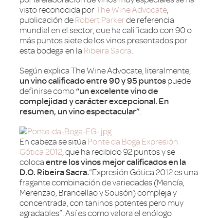
visto reconocida por
The Wine Advocate
,
publicación de
Robert Parker
de referencia
mundial en el sector, que ha calificado con 90 o
más puntos siete de los vinos presentados por
esta bodega en la
Ribeira Sacra
.
Según explica The Wine Advocate, literalmente,
un vino calificado entre 90 y 95 puntos
puede
definirse como
“un excelente vino de
complejidad y carácter excepcional. En
resumen, un vino espectacular”
.
En cabeza se sitúa
Ponte da Boga Expresión
Gótica 2012
, que ha recibido 92 puntos y se
coloca
entre los vinos mejor calificados en la
D.O. Ribeira Sacra.
“Expresión Gótica 2012 es una
fragante combinación de variedades (Mencía,
Merenzao, Brancellao y Sousón) compleja y
concentrada, con taninos potentes pero muy
agradables”. Así es como valora el enólogo