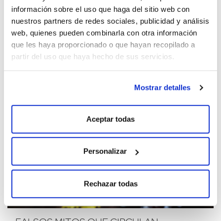
información sobre el uso que haga del sitio web con
VINO Y FRUTA, UN MARIDAJE
nuestros partners de redes sociales, publicidad y análisis
DESCONOCIDO
web, quienes pueden combinarla con otra información
que les haya proporcionado o que hayan recopilado a
partir del uso que haya hecho de sus servicios.
Mostrar detalles
Aceptar todas
Personalizar
Rechazar todas