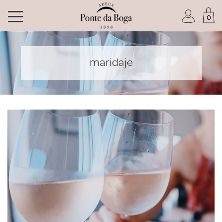
0
Soy socio del Club
maridaje
He olvidado mi contraseña
ACCEDER