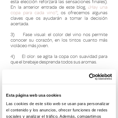
esta elección reforzará las sensaciones finales).
En la anterior entrada de este blog,
¿Hay una
copa para cada vino?
, os ofrecemos algunas
claves que os ayudarán a tomar la decisión
acertada.
3) Fase visual: el color del vino nos permite
conocer su corazón, en los tintos cuanto más
violáceo más joven.
4) El olor: se agita la copa con suavidad para
que el brebaje desprenda todos sus aromas.
5) El sabor: poseer un paladar exquisito
permitirá apreciar todos eses matices que se
intuían a través del olor.
¿Qué le diferencia de un enólogo?
Esta página web usa cookies
Las cookies de este sitio web se usan para personalizar
Existe un
error muy generalizado
que es el de no
el contenido y los anuncios, ofrecer funciones de redes
diferenciar entre enólogo y sumiller, cuando sus
sociales y analizar el tráfico. Además, compartimos