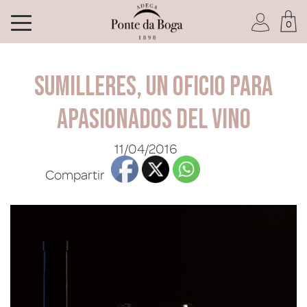
0
Soy socio del Club
Sumilleres, un oficio para
apasionados del vino
11/04/2016
He olvidado mi contraseña
Compartir
ACCEDER