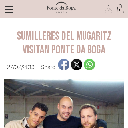
0
I am a Club member
Sumilleres del Mugaritz
visitan Ponte da Boga
27/02/2013
Share
I have forgotten my password
ENTER