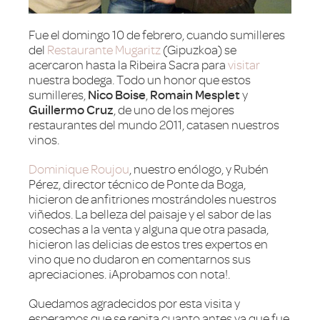
Fue el domingo 10 de febrero, cuando sumilleres
del
Restaurante Mugaritz
(Gipuzkoa) se
acercaron hasta la Ribeira Sacra para
visitar
nuestra bodega. Todo un honor que estos
sumilleres,
Nico Boise
,
Romain Mesplet
y
Guillermo Cruz
, de uno de los mejores
restaurantes del mundo 2011, catasen nuestros
vinos.
Dominique Roujou
, nuestro enólogo, y Rubén
Pérez, director técnico de Ponte da Boga,
hicieron de anfitriones mostrándoles nuestros
viñedos. La belleza del paisaje y el sabor de las
cosechas a la venta y alguna que otra pasada,
hicieron las delicias de estos tres expertos en
vino que no dudaron en comentarnos sus
apreciaciones. ¡Aprobamos con nota!.
Quedamos agradecidos por esta visita y
esperamos que se repita cuanto antes ya que fue