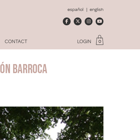
español
english
CONTACT
LOGIN
0
I am a Club member
ión Barroca
forgotten my password
ENTER