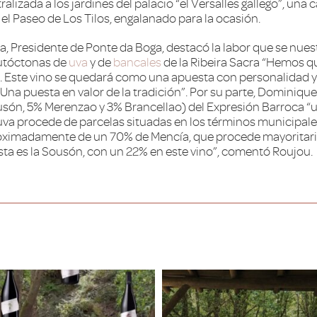
tralizada a los jardines del palacio “el Versalles gallego”, un
l Paseo de Los Tilos, engalanado para la ocasión.
ra, Presidente de Ponte da Boga, destacó la labor que se nues
autóctonas de
uva
y de
bancales
de la Ribeira Sacra “Hemos qu
Este vino se quedará como una apuesta con personalidad y c
. Una puesta en valor de la tradición”. Por su parte, Dominiqu
ón, 5% Merenzao y 3% Brancellao) del Expresión Barroca “
a uva procede de parcelas situadas en los términos municipal
ximadamente de un 70% de Mencía, que procede mayoritari
ista es la Sousón, con un 22% en este vino”, comentó Roujou.