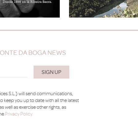
 PONTE DA BOGA NEWS
ices S.L.) will send communications,
o keep you up to date with all the latest
s well as exercise other rights, as
the
Privacy Policy.