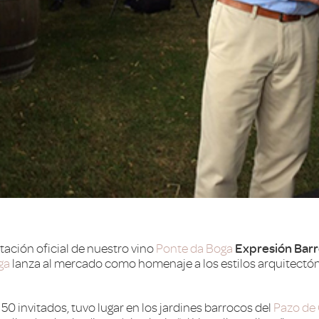
ntación oficial de nuestro vino
Ponte da Boga
Expresión Bar
ga
lanza al mercado como homenaje a los estilos arquitectón
50 invitados, tuvo lugar en los jardines barrocos del
Pazo de