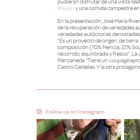
pudieron disfrutar de una visita tea
Roujou
y una comida campestre en e
En la presentación, José María Rive
de la recuperación de variedades 
variedades autóctonas denostadas. 
“Es un proyecto de origen, de tierra
composición (70% Mencía, 22% Sous
recorrido; equilibrado y fresco”. L
Manzaneda “Tiene un
coupage
apro
Castro Caldelas. Y la otra protagon
Follow us on Instagram