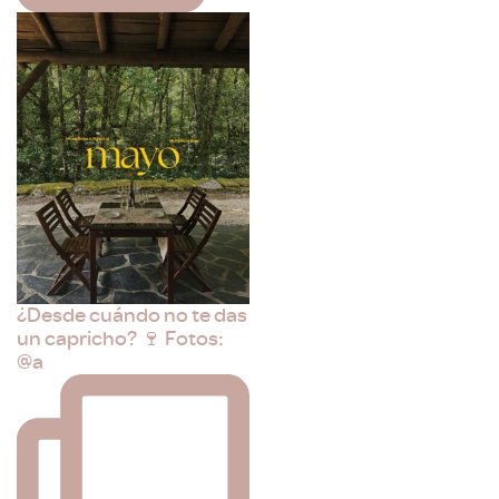
¿Desde cuándo no te das
un capricho? 🍷 Fotos:
@a