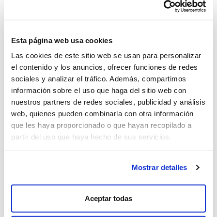
importantes para obtener un vino de alta calidad
que el tapón que sella la botella, pero también
creemos que, muchas veces, los pequeños
detalles son los que cuentan.
Esta página web usa cookies
Las cookies de este sitio web se usan para personalizar
el contenido y los anuncios, ofrecer funciones de redes
sociales y analizar el tráfico. Además, compartimos
información sobre el uso que haga del sitio web con
nuestros partners de redes sociales, publicidad y análisis
Follow us on Instagram
web, quienes pueden combinarla con otra información
¿A qué edad te enteraste
de que la etiqueta del G
que les haya proporcionado o que hayan recopilado a
partir del uso que haya hecho de sus servicios.
Mostrar detalles
Aceptar todas