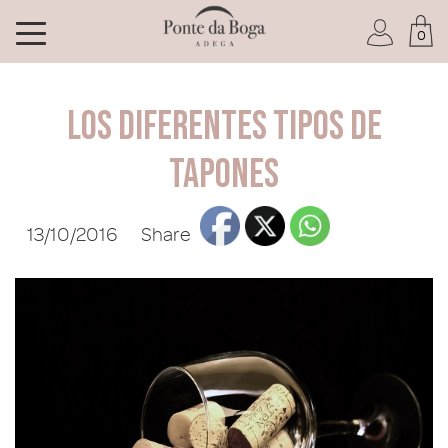
0
I am a Club member
Los diferentes tipos de
tapones
13/10/2016
Share
I have forgotten my password
ENTER