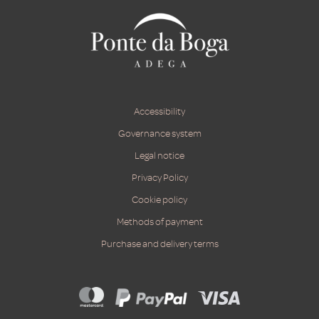
Accessibility
Governance system
Legal notice
Privacy Policy
Cookie policy
Methods of payment
Purchase and delivery terms