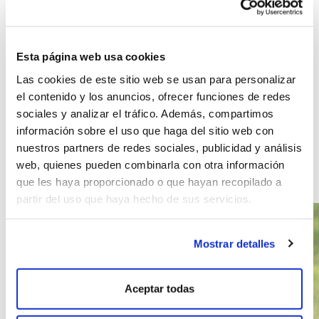
adquieren también esta denominación en su
viticultura, podemos destacar, por ejemplo,
Asturias o Canarias. En
Cangas de Onís
(Asturias) se dan también las condiciones, ya que
Esta página web usa cookies
el territorio es abrupto y en sus laderas se
asientan los viñedos que hacen que su
Las cookies de este sitio web se usan para personalizar
mantenimiento y cultivo sea “heroico”. A más de
el contenido y los anuncios, ofrecer funciones de redes
mil quilómetros de distancia, y fuera de la
sociales y analizar el tráfico. Además, compartimos
península, en Canarias, también se da este tipo
información sobre el uso que haga del sitio web con
de cultivo, especialmente en la Isla del
Hierro
, ya
nuestros partners de redes sociales, publicidad y análisis
que cumple con los criterios comentados
web, quienes pueden combinarla con otra información
anteriormente para distinguir la
viticultura
heroica
.
que les haya proporcionado o que hayan recopilado a
partir del uso que haya hecho de sus servicios.
Mostrar detalles
Aceptar todas