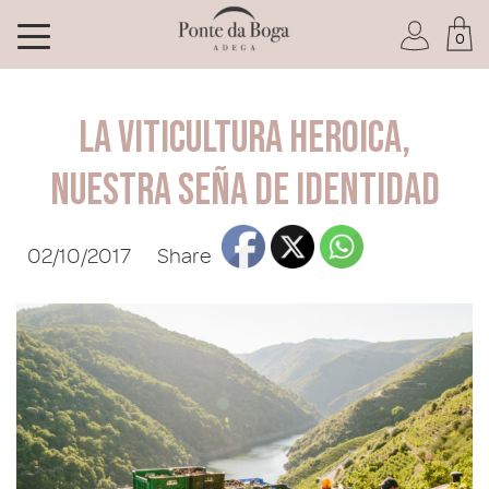
0
I am a Club member
La viticultura heroica,
nuestra seña de identidad
02/10/2017
Share
I have forgotten my password
ENTER