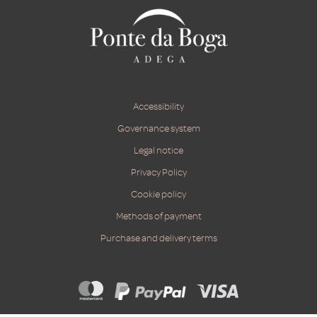
Accessibility
Governance system
Legal notice
Privacy Policy
Cookie policy
Methods of payment
Purchase and delivery terms