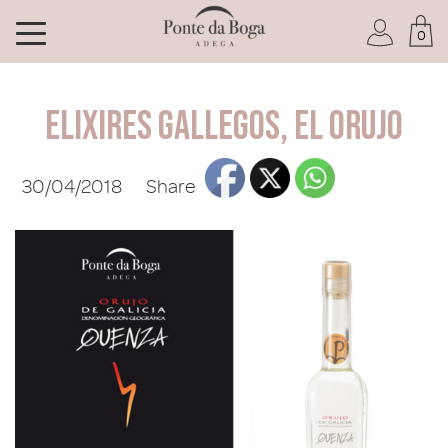
0
I am a Club member
Elixires gallegos, el orujo
30/04/2018
Share
I have forgotten my password
ENTER