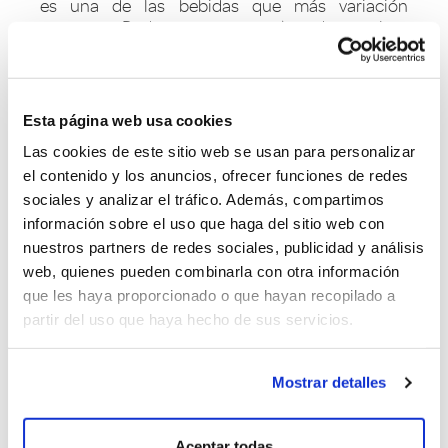
es una de las bebidas que más variación
presenta. Podemos encontrarlos de treinta
grados, aunque algunos alcanzan el doble.
¿Son todos buenos?
Esta página web usa cookies
Para saber si un orujo es de calidad se
recomienda agitar la botella. Tras dejar que
Las cookies de este sitio web se usan para personalizar
repose deben emerger pequeñas burbujas en la
el contenido y los anuncios, ofrecer funciones de redes
zona superior de la botella y deben desaparecer
sociales y analizar el tráfico. Además, compartimos
al poco tiempo.
información sobre el uso que haga del sitio web con
nuestros partners de redes sociales, publicidad y análisis
Se pueden diferenciar los tipos de orujo según su
web, quienes pueden combinarla con otra información
edad o los aromas que destilan. Los hay jóvenes,
que les haya proporcionado o que hayan recopilado a
añejados, aromáticos o aromatizados. Nuestro
favorito, Quenza Blanco, un licor elaborado al
partir del uso que haya hecho de sus servicios.
100% con materia prima procedente de la Ribeira
Sacra gallega.
Mostrar detalles
Aceptar todas