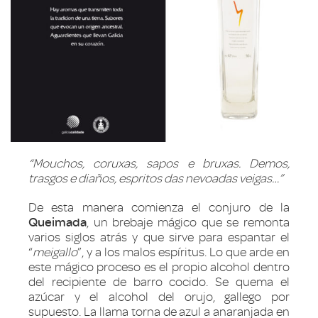
“Mouchos, coruxas, sapos e bruxas.
Demos,
trasgos e diaños, espritos das nevoadas veigas…”
De esta manera comienza el conjuro de la
Queimada
, un brebaje mágico que se remonta
varios siglos atrás y que sirve para espantar el
“
meigallo
”, y a los malos espíritus. Lo que arde en
este mágico proceso es el propio alcohol dentro
del recipiente de barro cocido. Se quema el
azúcar y el alcohol del orujo, gallego por
supuesto. La llama torna de azul a anaranjada en