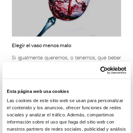
Elegir el vaso menos malo
Si igualmente queremos, o tenemos, que beber
vino en un vaso, deberíamos elegir la opción
menos mala. Para ello, vamos a ver las claves para
elegir el mejor vaso para vino.
Lo primero será fijarnos en el grosor. El vaso
Esta página web usa cookies
deberá ser lo más fino posible para no suponer
Las cookies de este sitio web se usan para personalizar
un obstáculo a la hora de degustar el vino. Se
trata de imitar en la medida de lo posible a una
el contenido y los anuncios, ofrecer funciones de redes
copa.
sociales y analizar el tráfico. Además, compartimos
información sobre el uso que haga del sitio web con
Lo mismo sucede con su forma. El lugar de un
nuestros partners de redes sociales, publicidad y análisis
vaso recto es preferible apostar por uno