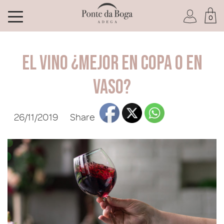
0
I am a Club member
El vino ¿mejor en copa o en
vaso?
26/11/2019
Share
I have forgotten my password
ENTER