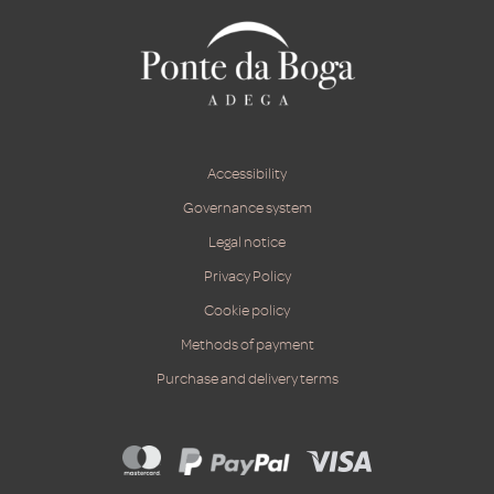
Accessibility
Governance system
Legal notice
Privacy Policy
Cookie policy
Methods of payment
Purchase and delivery terms