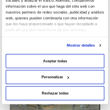
sociales y analizar el tráfico. Además, compartimos
untuosidad como factores
información sobre el uso que haga del sitio web con
positivos, o astringencia y
nuestros partners de redes sociales, publicidad y análisis
rugosidad como negativos.
web, quienes pueden combinarla con otra información
Llegados a este punto, después de
tragar o escupir el vino se expulsa el
que les haya proporcionado o que hayan recopilado a
aire por la nariz. Así, todo el
partir del uso que haya hecho de sus servicios.
conjunto de sensaciones
mencionadas anteriormente se
quedan en la boca. Es lo que se
Mostrar detalles
conoce como fase retronasal.
Aceptar todas
Personalizar
Rechazar todas