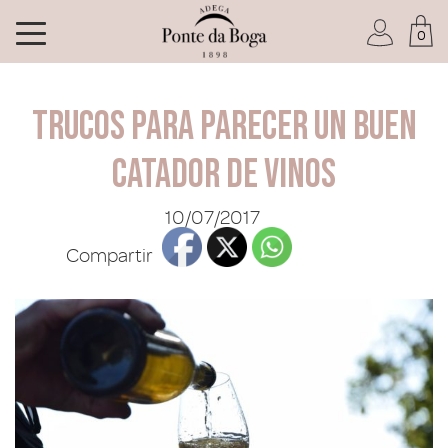
0
Soy socio del Club
Trucos para parecer un buen
catador de vinos
10/07/2017
He olvidado mi contraseña
Compartir
ACCEDER