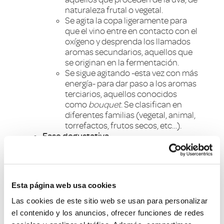
naturaleza frutal o vegetal.
Se agita la copa ligeramente para
que el vino entre en contacto con el
oxígeno y desprenda los llamados
aromas secundarios, aquellos que
se originan en la fermentación.
Se sigue agitando -esta vez con más
energía- para dar paso a los aromas
terciarios, aquellos conocidos
como
bouquet
. Se clasifican en
diferentes familias (vegetal, animal,
torrefactos, frutos secos, etc…).
Fase degustativa
El vino llega a la boca. A través de la
lengua se trata de apreciar los
cuatro sabores básicos: dulce,
salado, ácido y amargo.
Esta página web usa cookies
Se determina la textura, que puede
ser definida como de seda,
Las cookies de este sitio web se usan para personalizar
terciopelo o satén; así como el
el contenido y los anuncios, ofrecer funciones de redes
tacto, apreciando la suavidad o