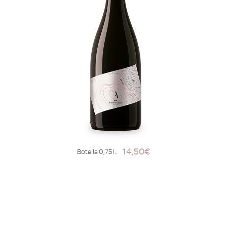
14,50
€
Botella 0,75 l..