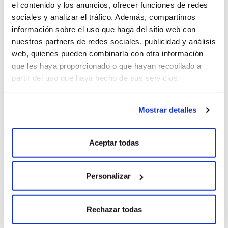
el contenido y los anuncios, ofrecer funciones de redes
sociales y analizar el tráfico. Además, compartimos
UVA ALBARIÑO
información sobre el uso que haga del sitio web con
Es la segunda variedad de uva blanca
nuestros partners de redes sociales, publicidad y análisis
autóctona de mayor representación en la
web, quienes pueden combinarla con otra información
Ribeira Sacra. De excelente
que les haya proporcionado o que hayan recopilado a
comportamiento, gran intensidad
aromática y buena acidez.
partir del uso que haya hecho de sus servicios.
Mostrar detalles
MATIZ DEL VINO
Amarillo verdoso pálido.
Aceptar todas
SABORES DOMINANTES
Personalizar
Limón, Pomelo, Nectarina.
Rechazar todas