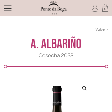
0
Soy socio del Club
Volver >
A. Albariño
Cosecha 2023
He olvidado mi contraseña
ACCEDER