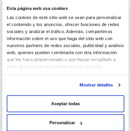
monólogos… ¿Tenían alguno programado para
dentro de poco (u otra actividad)?
Esta página web usa cookies
RS.-
Los conciertos y monólogos los tenemos
Las cookies de este sitio web se usan para personalizar
parados pero no descartamos la posibilidad de
el contenido y los anuncios, ofrecer funciones de redes
hacer alguno de vez en cuando. Actualmente no
sociales y analizar el tráfico. Además, compartimos
tenemos ninguna fecha pendiente.
información sobre el uso que haga del sitio web con
PdB.-
Una pregunta casi inevitable… ¿De qué
manera os está afectando la situación
nuestros partners de redes sociales, publicidad y análisis
económica actual? ¿La gente consume menos,
web, quienes pueden combinarla con otra información
no sale tanto… quizá? ¿O no notáis apenas
que les haya proporcionado o que hayan recopilado a
diferencia con otros años/épocas?
partir del uso que haya hecho de sus servicios.
RS.-
Realmente ya hemos abierto las puertas en
una mala época (2010), con lo cual nosotros
estamos en crecimiento a pesar de la situación.
Mostrar detalles
Salir y evadirse un poco del mundo actual con los
amigos es algo bastante imprescindible en
nuestra forma de vida (ríe).
Aceptar todas
PdB.-
¿Podéis compartir con nosotros alguna
anécdota curiosa que haya ocurrido en el bar?
RS.-
Hay muchas anécdotas pero las que más
Personalizar
nos llaman la atención son las de la antigua gente