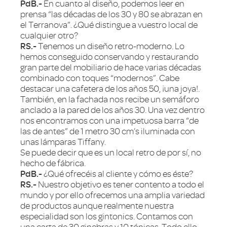
PdB.-
En cuanto al diseño, podemos leer en
prensa “las décadas de los 30 y 80 se abrazan en
el Terranova”. ¿Qué distingue a vuestro local de
cualquier otro?
RS.-
Tenemos un diseño retro-moderno. Lo
hemos conseguido conservando y restaurando
gran parte del mobiliario de hace varias décadas
combinado con toques “modernos”. Cabe
destacar una cafetera de los años 50, ¡una joya!.
También, en la fachada nos recibe un semáforo
anclado a la pared de los años 30. Una vez dentro
nos encontramos con una impetuosa barra “de
las de antes” de 1 metro 30 cm’s iluminada con
unas lámparas Tiffany.
Se puede decir que es un local retro de por sí, no
hecho de fábrica.
PdB.-
¿Qué ofrecéis al cliente y cómo es éste?
RS.-
Nuestro objetivo es tener contento a todo el
mundo y por ello ofrecemos una amplia variedad
de productos aunque realmente nuestra
especialidad son los gintonics. Contamos con