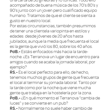
una carta de 30 ginebras y 10 tónicas. Todo ello
acompañado de buena música de los 70’s 80’s y
90’s junto con un joven pero cualificado equipo
humano. Tratamos de que el cliente se sienta a
gusto en nuestro local.
Por estas circunstancias, también presumimos
de tener una clientela variopinta en estilos y
edades: desde jóvenes de 20 años hasta
jubilados, aunque la media que frecuenta el local
es la gente que vivió los 80, sobre los 40 años.
PdB.-
Estáis enfocados más hacia la tarde-
noche. ¿Es Terranova un lugar de encuentro para
amigos cuando se acaba la jornada laboral, por
ejemplo?
RS.-
Es el local perfecto para ello, de hecho,
tenemos muchos grupos de gente que frecuenta
el local al terminar su jornada laboral. Tanto por
la tarde como por la noche que viene mucha
gente que trabaja en la hostelería por la zona.
PdB.-
¿En qué momento el Terranova “cambia de
luces” y se convierte en un pub?
RS.-
Normalmente no suele haber cambio de