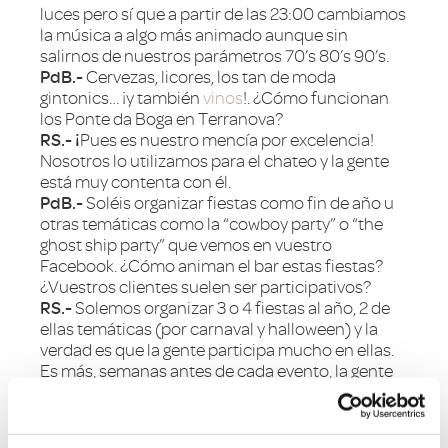
luces pero sí que a partir de las 23:00 cambiamos
la música a algo más animado aunque sin
salirnos de nuestros parámetros 70’s 80’s 90’s.
PdB.-
Cervezas, licores, los tan de moda
gintonics… ¡y también
vinos
!. ¿Cómo funcionan
los Ponte da Boga en Terranova?
RS.- ¡
Pues es nuestro mencía por excelencia!
Nosotros lo utilizamos para el chateo y la gente
está muy contenta con él.
PdB.-
Soléis organizar fiestas como fin de año u
otras temáticas como la “cowboy party” o “the
ghost ship party” que vemos en vuestro
Facebook. ¿Cómo animan el bar estas fiestas?
¿Vuestros clientes suelen ser participativos?
RS.-
Solemos organizar 3 o 4 fiestas al año, 2 de
ellas temáticas (por carnaval y halloween) y la
verdad es que la gente participa mucho en ellas.
Es más, semanas antes de cada evento, la gente
ya nos está preguntando qué vamos a organizar
este año.
PdB.-
También organizáis conciertos,