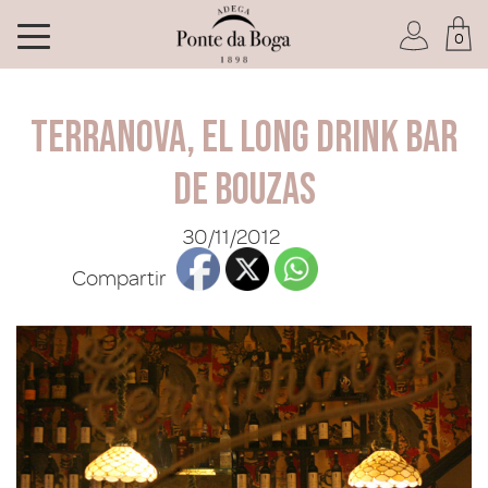
0
Soy socio del Club
Terranova, el long drink bar
de Bouzas
30/11/2012
He olvidado mi contraseña
Compartir
ACCEDER