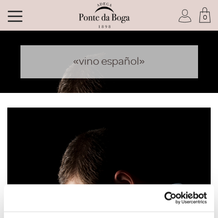
0
Soy socio del Club
«vino español»
He olvidado mi contraseña
ACCEDER