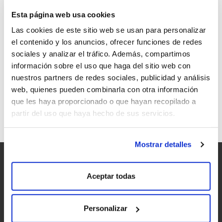
Esta página web usa cookies
Las cookies de este sitio web se usan para personalizar
el contenido y los anuncios, ofrecer funciones de redes
sociales y analizar el tráfico. Además, compartimos
WINEGOSSIPFROMSPAIN.COM, EL
información sobre el uso que haga del sitio web con
SABOR INGLÉS DEL VINO ESPAÑOL…
nuestros partners de redes sociales, publicidad y análisis
POR UN GALLEGO
web, quienes pueden combinarla con otra información
que les haya proporcionado o que hayan recopilado a
partir del uso que haya hecho de sus servicios.
Mostrar detalles
Aceptar todas
Personalizar