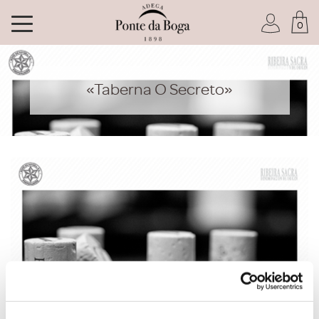
0
Soy socio del Club
«Taberna O Secreto»
He olvidado mi contraseña
ACCEDER