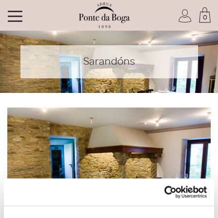
0
Soy socio del Club
Sarandóns
He olvidado mi contraseña
ACCEDER