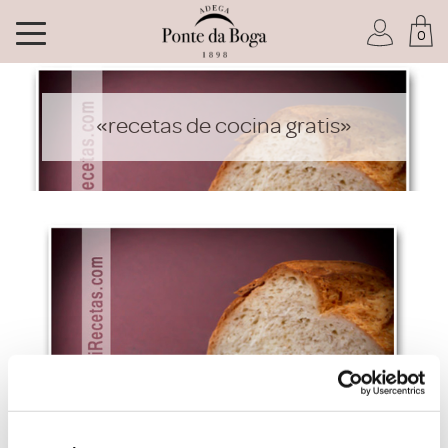
0
Soy socio del Club
«recetas de cocina gratis»
He olvidado mi contraseña
ACCEDER