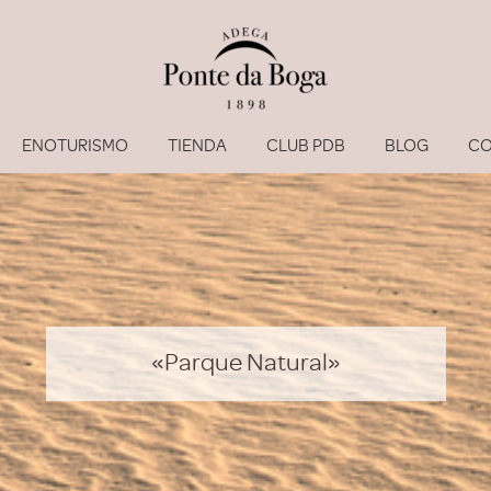
ENOTURISMO
TIENDA
CLUB PDB
BLOG
CO
«Parque Natural»
He olvi