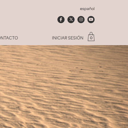
español
NTACTO
INICIAR SESIÓN
0
Soy socio del Club
dado mi contraseña
ACCEDER