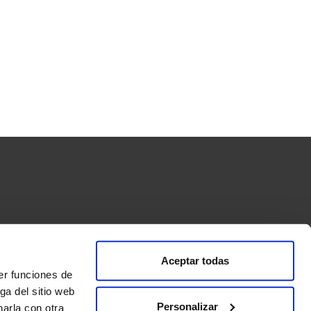
Aceptar todas
ormas de pago
Condiciones de compra y envío
er funciones de
s”
ga del sitio web
Personalizar
arla con otra