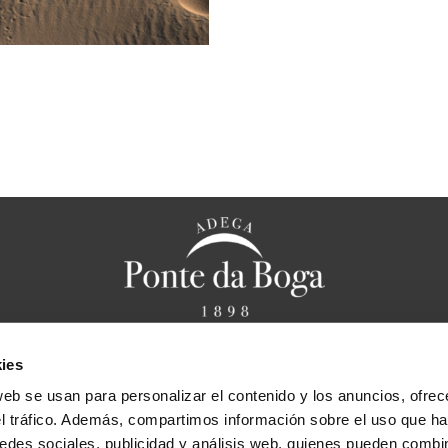
ies
anal ético
Aviso legal
Política de privacidad
Política de cookies
F
web se usan para personalizar el contenido y los anuncios, ofrec
Bases legales sorteo “Cena caprichos de Chef
el tráfico. Además, compartimos información sobre el uso que ha
edes sociales, publicidad y análisis web, quienes pueden combin