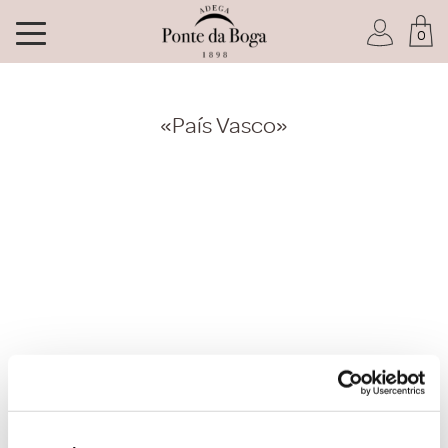
0
Soy socio del Club
«País Vasco»
He olvidado mi contraseña
ACCEDER