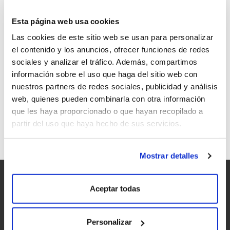
Esta página web usa cookies
Las cookies de este sitio web se usan para personalizar
el contenido y los anuncios, ofrecer funciones de redes
FESTIVAL DE LA LUZ: UN EVENTO
sociales y analizar el tráfico. Además, compartimos
SOLIDARIO, UN COMPROMISO CON EL
información sobre el uso que haga del sitio web con
RURAL GALLEGO Y CON LA LUCHA
nuestros partners de redes sociales, publicidad y análisis
CONTRA EL CÁNCER
web, quienes pueden combinarla con otra información
que les haya proporcionado o que hayan recopilado a
partir del uso que haya hecho de sus servicios.
Mostrar detalles
Aceptar todas
Personalizar