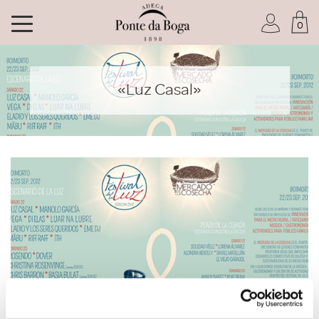
0
Soy socio del Club
«Luz Casal»
He olvidado mi contraseña
ACCEDER