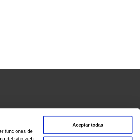
Aceptar todas
ormas de pago
Condiciones de compra y envío
er funciones de
s”
ga del sitio web