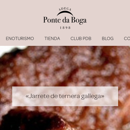
ENOTURISMO
TIENDA
CLUB PDB
BLOG
CO
«Jarrete de ternera gallega»
He olvi