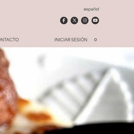
español
NTACTO
INICIAR SESIÓN
0
Soy socio del Club
dado mi contraseña
ACCEDER