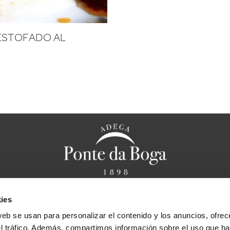
ESTOFADO AL
ies
anal ético
Aviso legal
Política de privacidad
Política de cookies
F
web se usan para personalizar el contenido y los anuncios, ofrec
Bases legales sorteo “Cena caprichos de Chef
el tráfico. Además, compartimos información sobre el uso que ha