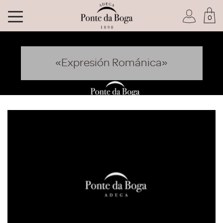
0
Soy socio del Club
«Expresión Románica»
He olvidado mi contraseña
ACCEDER