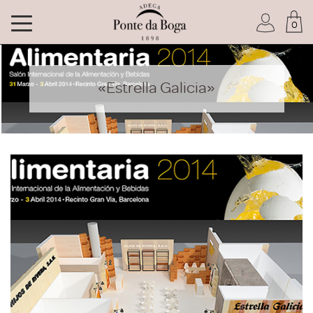
0
Soy socio del Club
«Estrella Galicia»
He olvidado mi contraseña
ACCEDER