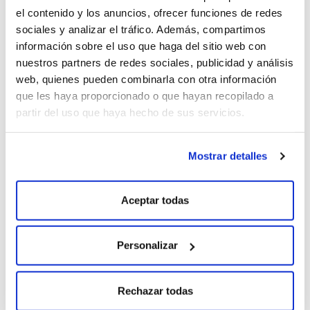
SANTIAGO(É)TAPAS PRESENTA SUS
el contenido y los anuncios, ofrecer funciones de redes
PREMIOS Y NOVEDADES
sociales y analizar el tráfico. Además, compartimos
información sobre el uso que haga del sitio web con
nuestros partners de redes sociales, publicidad y análisis
web, quienes pueden combinarla con otra información
que les haya proporcionado o que hayan recopilado a
partir del uso que haya hecho de sus servicios.
Mostrar detalles
Aceptar todas
Personalizar
Rechazar todas
FESTIVAL DE LA LUZ: UN EVENTO