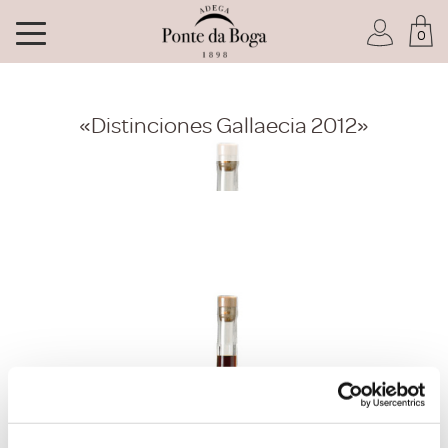
0
Soy socio del Club
«Distinciones Gallaecia 2012»
He olvidado mi contraseña
ACCEDER