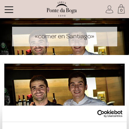
0
Soy socio del Club
«comer en Santiago»
He olvidado mi contraseña
ACCEDER