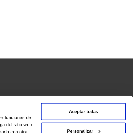
Aceptar todas
ormas de pago
Condiciones de compra y envío
er funciones de
s”
ga del sitio web
Personalizar
arla con otra