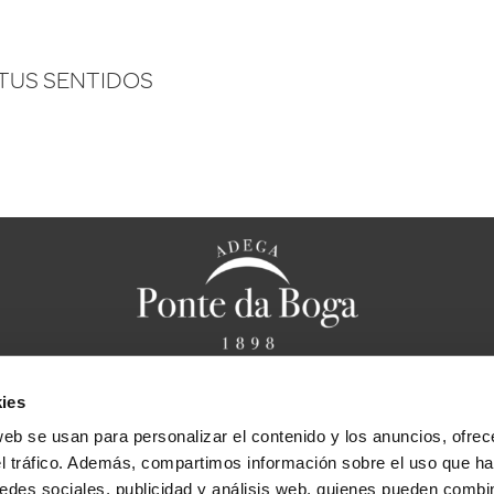
TUS SENTIDOS
ies
anal ético
Aviso legal
Política de privacidad
Política de cookies
F
web se usan para personalizar el contenido y los anuncios, ofrec
Bases legales sorteo “Cena caprichos de Chef
el tráfico. Además, compartimos información sobre el uso que ha
edes sociales, publicidad y análisis web, quienes pueden combin