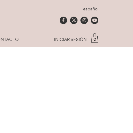
español
NTACTO
INICIAR SESIÓN
0
Soy socio del Club
dado mi contraseña
ACCEDER