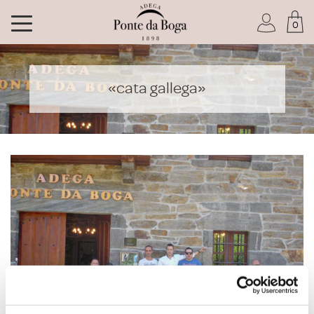
0
Soy socio del Club
«cata gallega»
He olvidado mi contraseña
ACCEDER