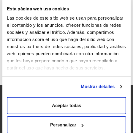
Esta página web usa cookies
Las cookies de este sitio web se usan para personalizar
el contenido y los anuncios, ofrecer funciones de redes
sociales y analizar el tráfico. Además, compartimos
LOS CLIENTES DE LA DELEGACIÓN DE
información sobre el uso que haga del sitio web con
VIGO DE ESTRELLA GALICIA VISITARON
nuestros partners de redes sociales, publicidad y análisis
TAMBIÉN PONTE DA BOGA
web, quienes pueden combinarla con otra información
que les haya proporcionado o que hayan recopilado a
partir del uso que haya hecho de sus servicios.
Mostrar detalles
Aceptar todas
Personalizar