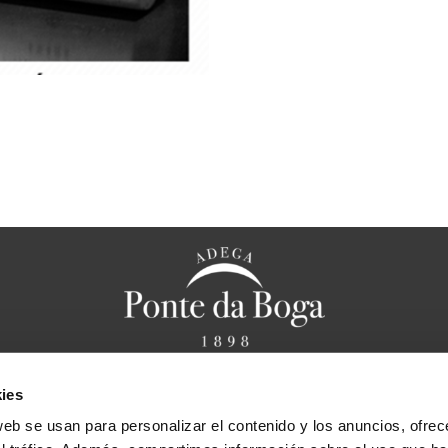
ies
anal ético
Aviso legal
Política de privacidad
Política de cookies
F
web se usan para personalizar el contenido y los anuncios, ofrec
Bases legales sorteo “Cena caprichos de Chef