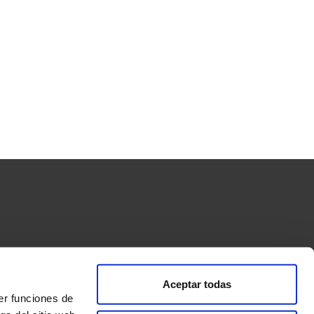
Aceptar todas
ormas de pago
Condiciones de compra y envío
er funciones de
s”