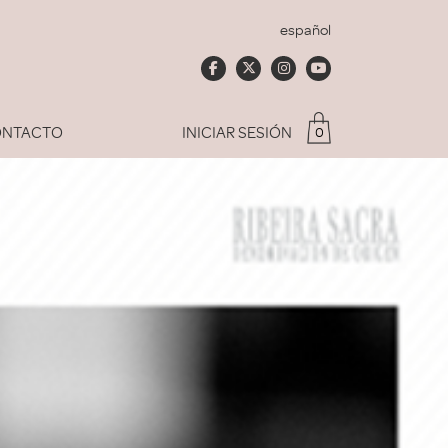
español
NTACTO
INICIAR SESIÓN
0
Soy socio del Club
dado mi contraseña
ACCEDER