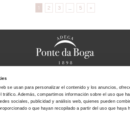
1
2
3
…
5
»
ies
anal ético
Aviso legal
Política de privacidad
Política de cookies
F
web se usan para personalizar el contenido y los anuncios, ofrec
Bases legales sorteo “Cena caprichos de Chef
el tráfico. Además, compartimos información sobre el uso que ha
edes sociales, publicidad y análisis web, quienes pueden combin
proporcionado o que hayan recopilado a partir del uso que haya
Bodega
Viñedos
Vinos y Licore