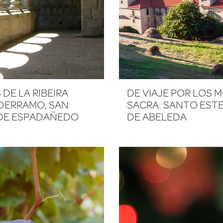
DE LA RIBEIRA
DE VIAJE POR LOS 
DERRAMO, SAN
SACRA: SANTO ESTE
 DE ESPADAÑEDO
DE ABELEDA