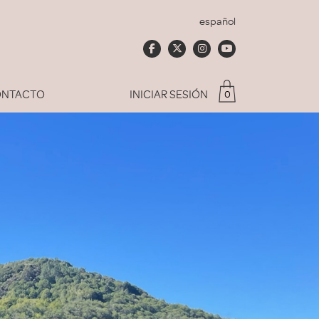
español
NTACTO
INICIAR SESIÓN
0
Soy socio del Club
dado mi contraseña
ACCEDER