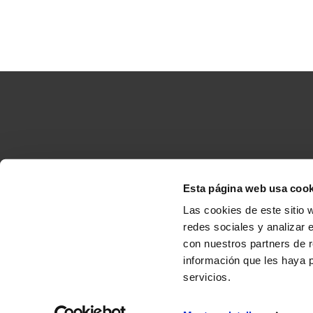
Esta página web usa cook
Accesibilidad
C
Las cookies de este sitio 
redes sociales y analizar 
con nuestros partners de r
información que les haya 
Copyright
© 2013/2026 Ponte da Boga
servicios.