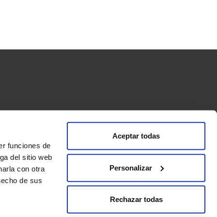
Aceptar todas
ormas de pago
Condiciones de compra y envío
er funciones de
s”
ga del sitio web
Personalizar
arla con otra
 hecho de sus
s
Enoturismo
Tienda
Club PDB
Blog
Contacto
Rechazar todas