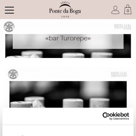
0
Soy socio del Club
«bar Turorepe»
He olvidado mi contraseña
ACCEDER