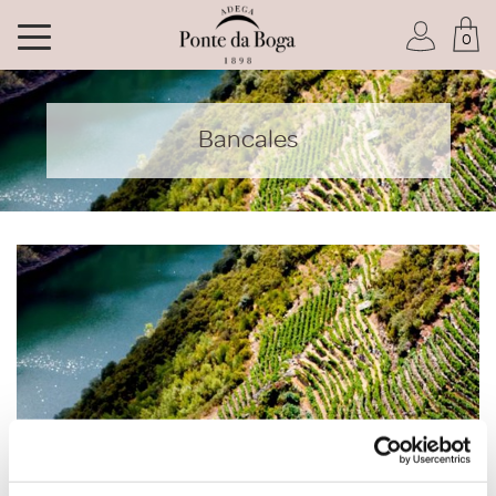
0
Soy socio del Club
Bancales
He olvidado mi contraseña
ACCEDER