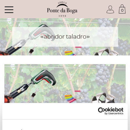
0
Soy socio del Club
«abridor taladro»
He olvidado mi contraseña
ACCEDER