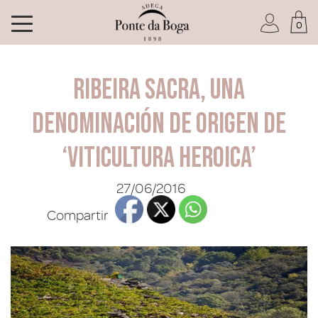
0
Soy socio del Club
Ribeira Sacra, una
denominación de origen de
‘Viticultura heroica’
He olvidado mi contraseña
27/06/2016
ACCEDER
Compartir