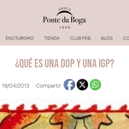
ENOTURISMO
TIENDA
CLUB PDB
BLOG
CO
¿Qué es una DOP y una IGP?
19/04/2013
Compartir
He olvi