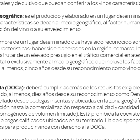
s y de cultivo que puedan conferir a los vinos característi
eográfica:
es el producido y elaborado en un lugar determi
aracterísticas se deban al medio geográfico, al factor humano
ación del vino o a su envejecimiento.
ombre de un lugar determinado que haya sido reconocido ad
racterísticas: haber sido elaborados en la región, comarca, 
rutar de un elevado prestigio en el tráfico comercial en aten
al o exclusivamente al medio geográfico que incluye los fac
, al menos, cinco años desde su reconocimiento como vino d
ada (DOCa)
: deberá cumplir, además de los requisitos exigibl
rrido, al menos, diez años desde su reconocimiento como De
ellado desde bodegas inscritas y ubicadas en la zona geográf
ión hasta la comercialización respecto a calidad y cantidad (
homogéneos de volumen limitado). Está prohibida la coexist
e pagos calificados ubicados en su territorio. Ha de disponer
os para producir vinos con derecho a la DOCa.
os de un pago, entendiendo por tal el paraje o sitio rural con c