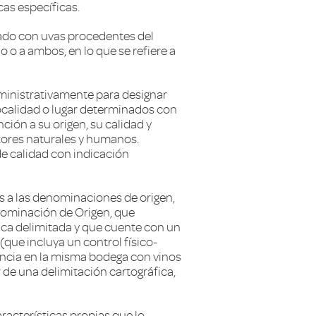
cas específicas.
nado con uvas procedentes del
 o a ambos, en lo que se refiere a
ministrativamente para designar
localidad o lugar determinados con
ción a su origen, su calidad y
tores naturales y humanos.
e calidad con indicación
es a las denominaciones de origen,
nominación de Origen, que
ica delimitada y que cuente con un
que incluya un control físico-
encia en la misma bodega con vinos
 de una delimitación cartográfica,
aracterísticas propias que lo