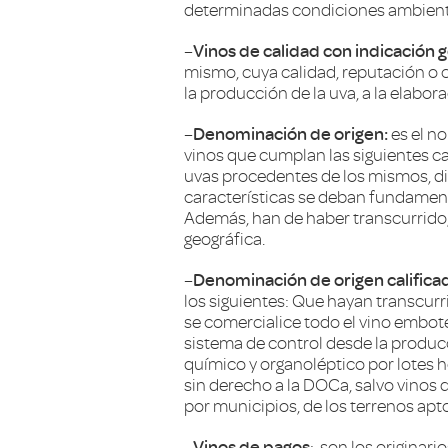
determinadas condiciones ambientale
–
Vinos de calidad con indicación g
mismo, cuya calidad, reputación o c
la producción de la uva, a la elabor
–
Denominación de origen:
es el n
vinos que cumplan las siguientes ca
uvas procedentes de los mismos, disf
características se deban fundament
Además, han de haber transcurrido
geográfica.
–
Denominación de origen calific
los siguientes: Que hayan transcu
se comercialice todo el vino embot
sistema de control desde la producc
químico y organoléptico por lotes 
sin derecho a la DOCa, salvo vinos d
por municipios, de los terrenos apt
–
Vinos de pagos
: son los originari