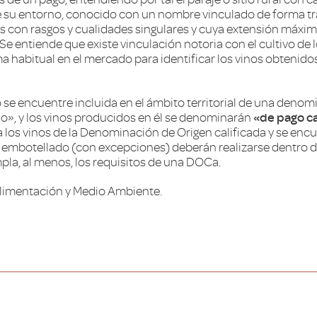
e su entorno, conocido con un nombre vinculado de forma trad
os con rasgos y cualidades singulares y cuya extensión máxi
e entiende que existe vinculación notoria con el cultivo de 
a habitual en el mercado para identificar los vinos obtenid
o se encuentre incluida en el ámbito territorial de una denom
do», y los vinos producidos en él se denominarán
«de pago ca
a los vinos de la Denominación de Origen calificada y se enc
y embotellado (con excepciones) deberán realizarse dentro d
pla, al menos, los requisitos de una DOCa.
 Alimentación y Medio Ambiente.