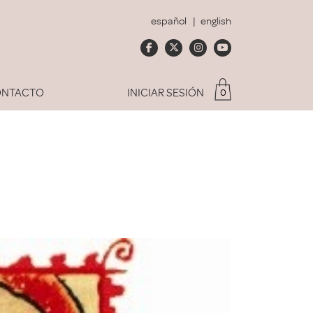
español
english
NTACTO
INICIAR SESIÓN
0
Soy socio del Club
dado mi contraseña
ACCEDER