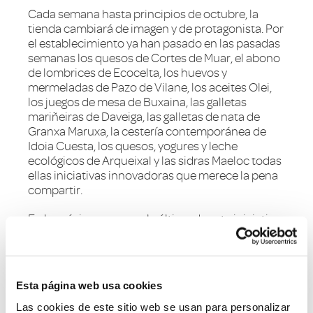
Cada semana hasta principios de octubre, la
tienda cambiará de imagen y de protagonista. Por
el establecimiento ya han pasado en las pasadas
semanas los quesos de Cortes de Muar, el abono
de lombrices de Ecocelta, los huevos y
mermeladas de Pazo de Vilane, los aceites Olei,
los juegos de mesa de Buxaina, las galletas
mariñeiras de Daveiga, las galletas de nata de
Granxa Maruxa, la cestería contemporánea de
Idoia Cuesta, los quesos, yogures y leche
ecológicos de Arqueixal y las sidras Maeloc todas
ellas iniciativas innovadoras que merece la pena
compartir.
En la próxima semana, la última de esta iniciativa
de compromiso social, el Mercado de la Cosecha
tendrá todos los productos que han pasado por
el espacio.
Esta página web usa cookies
Fuente:
Mundo HR
Las cookies de este sitio web se usan para personalizar