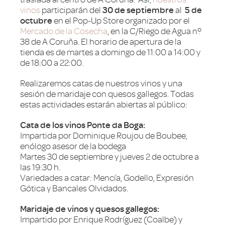
vinos
participarán del
30 de septiembre
al
5 de
octubre
en el Pop-Up Store organizado por el
Mercado de la Cosecha
, en la C/Riego de Agua nº
38 de A Coruña. El horario de apertura de la
tienda es de martes a domingo de 11:00 a 14:00 y
de 18:00 a 22:00.
Realizaremos catas de nuestros vinos y una
sesión de maridaje con quesos gallegos. Todas
estas actividades estarán abiertas al público:
Cata de los vinos Ponte da Boga:
Impartida por Dominique Roujou de Boubee,
enólogo asesor de la bodega
Martes 30 de septiembre y jueves 2 de octubre a
las 19:30 h.
Variedades a catar: Mencía, Godello, Expresión
Gótica y Bancales Olvidados.
Maridaje de vinos y quesos gallegos:
Impartido por Enrique Rodríguez (Coalbe) y