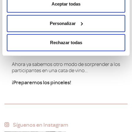
constituye una buena forma de envolver este
Aceptar todas
zumo sagrado.
Esta moda de pintar las copas y decorarlas a
Personalizar
mano ha venido para quedarse y pronto, durante
la organización de nuestras cenas o comidas
familiares o entre amigos, tendremos en cuenta
Rechazar todas
el arte de la copa de vino como un elemento
imprescindible a considerar.
Ahora ya sabemos otro modo de sorprender a los
participantes en una cata de vino…
¡Preparemos los pinceles!
Síguenos en Instagram