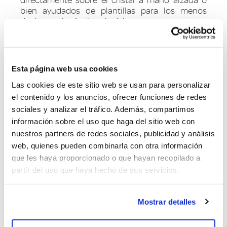
bien ayudados de plantillas para los menos
duchos en la técnica pictórica.
Tras la aplicación de la capa cromática, con el fin
de fijar la pintura, en ocasiones es necesario un
baño de calor en el horno o una capa de un
Esta página web usa cookies
barniz especial para cristal.
Las cookies de este sitio web se usan para personalizar
Recordemos los pasos para hacer de tu copa un
el contenido y los anuncios, ofrecer funciones de redes
objeto único con el pintado a mano:
sociales y analizar el tráfico. Además, compartimos
información sobre el uso que haga del sitio web con
Limpiar bien la superficie de la copa.
nuestros partners de redes sociales, publicidad y análisis
Proteger el borde de la copa. Debe quedar
web, quienes pueden combinarla con otra información
libre de pinturas o barnices la zona que
tendrá contacto con la boca.
que les haya proporcionado o que hayan recopilado a
Pintar a mano alzada o ayudados de
partir del uso que haya hecho de sus servicios.
plantillas.
Aplicar barniz especial para cristal.
Mostrar detalles
Esta opción decorativa es ideal para sorprender a
catadores y comensales, al tiempo que