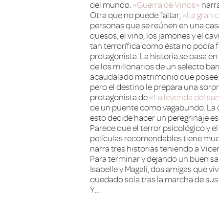
del mundo.
«Guerra de Vinos»
narr
Otra que no puede faltar,
«La gran 
personas que se reúnen en una casa
quesos, el vino, los jamones y el c
tan terrorífica como ésta no podía f
protagonista. La historia se basa e
de los millonarios de un selecto ba
acaudalado matrimonio que posee un 
pero el destino le prepara una sor
protagonista de
«La leyenda del sa
de un puente como vagabundo. La co
esto decide hacer un peregrinaje esp
Parece que el terror psicológico y e
películas recomendables tiene mu
narra tres historias teniendo a Vice
Para terminar y dejando un buen sa
Isabelle y Magali, dos amigas que vi
quedado sola tras la marcha de sus h
Y…