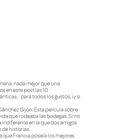
semana, nada mejor que una
os en este post las 10
nticas… para todos los gustos, ¡y si
ánchez Gijón. Esta película sobre
 vida que rodeaba las bodegas. Si no
ja indiferente en la que dos amigos
 de historias.
 de que Francia poseía los mejores