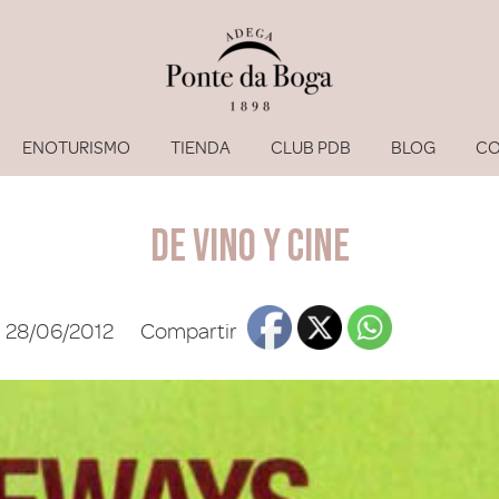
ENOTURISMO
TIENDA
CLUB PDB
BLOG
CO
De vino y cine
28/06/2012
Compartir
He olvi