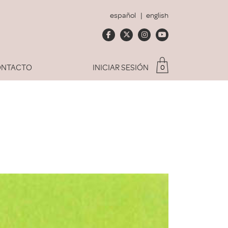
español
english
NTACTO
INICIAR SESIÓN
0
Soy socio del Club
dado mi contraseña
ACCEDER