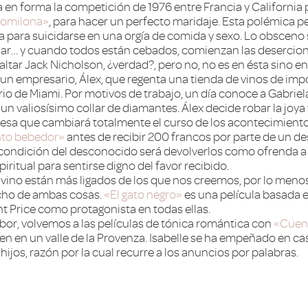
a en forma la competición de 1976 entre Francia y California p
comilona»
, para hacer un perfecto maridaje. Esta polémica pe
 para suicidarse en una orgía de comida y sexo. Lo obsceno 
aviar… y cuando todos están cebados, comienzan las desercion
altar Jack Nicholson, ¿verdad?, pero no, no es en ésta sino e
n un empresario, Álex, que regenta una tienda de vinos de im
rrio de Miami. Por motivos de trabajo, un día conoce a Gabri
valiosísimo collar de diamantes. Álex decide robar la joya 
presa que cambiará totalmente el curso de los acontecimient
nto bebedor»
antes de recibir 200 francos por parte de un d
ndición del desconocido será devolverlos como ofrenda a la
iritual para sentirse digno del favor recibido.
l vino están más ligados de los que nos creemos, por lo menos a
cho de ambas cosas.
«El gato negro»
es una película basada 
nt Price como protagonista en todas ellas.
bor, volvemos a las películas de tónica romántica con
«Cuen
ven en un valle de la Provenza. Isabelle se ha empeñado en cas
ijos, razón por la cual recurre a los anuncios por palabras.