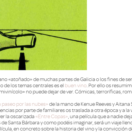
erano «atoñado» de muchas partes de Galicia o los fines de 
o de los temas centrales es el
buen vino
. Por ello os resumim
ivinícolo» no puede dejar de ver. Cómicas, terroríficas, romá
 paseo por las nubes»
de la mano de Kenue Reeves y Aitana S
ncias por parte de familiares os traslada a otra época y a la
er la oscarizada
«Entre Copas»
, una película que a nadie de
 de Santa Bárbara y como podéis imaginar, será un viaje lleno
elícula, en concreto sobre la historia del vino y la convicción