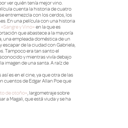
or ver quién tenía mejor vino.
lícula cuenta la historia de cuatro
se entremezcla con los cerdos, los
es. En una película con una historia
n
«Sangre y Vino»
en la que es
portación que abastece a la mayoría
ela, una empleada doméstica de un
y escapar de la ciudad con Gabriela,
os. Tampoco era tan santo el
esconocido y mientras vivía debajo
 imagen de una santa. A raíz de
sí es en el cine, ya que otra de las
en cuentos de Edgar Allan Poe que
to de otoño»
, largometraje sobre
ar a Magali, que está viuda y se ha