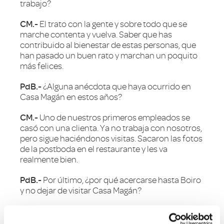
trabajo?
CM.-
El trato con la gente y sobre todo que se
marche contenta y vuelva. Saber que has
contribuido al bienestar de estas personas, que
han pasado un buen rato y marchan un poquito
más felices.
PdB.-
¿Alguna anécdota que haya ocurrido en
Casa Magán en estos años?
CM.-
Uno de nuestros primeros empleados se
casó con una clienta. Ya no trabaja con nosotros,
pero sigue haciéndonos visitas. Sacaron las fotos
de la postboda en el restaurante y les va
realmente bien.
PdB.-
Por último, ¿por qué acercarse hasta Boiro
y no dejar de visitar Casa Magán?
CM.-
Por la buena relación calidad/precio, la
ubicación y el ambiente confortable.