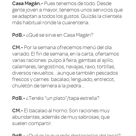
Casa Magán.-
Pues tenemos de todo. Desde
gente joven a mayor, tenemos unos servicios que
se adaptan a todos los gustos. Quizás la clientela
más habitual ronde la cuarentena.
PdB.-
¿Qué se sirve en Casa Magán?
CM.-
Por la semana ofrecemos menú del día
variado. El fin de semana, en la carta, ofertamos
varias raciones: pulpo á feira, gambas al ajillo,
calamares, langostinos, navajas, raxo, tortillas,
diversos revueltos… aunque también pescados
frescos y carnes: bacalao, lenguado, entrecot,
chuletón de ternera a la piedra…
PdB.-
¿Tenéis “un plato”/tapa estrella?
CM.-
El bacalao al horno. Son raciones muy
abundantes, además de muy sabrosas, que
suelen compartir.
PdB.-
¿Qué es lo que más destacaríais del local?