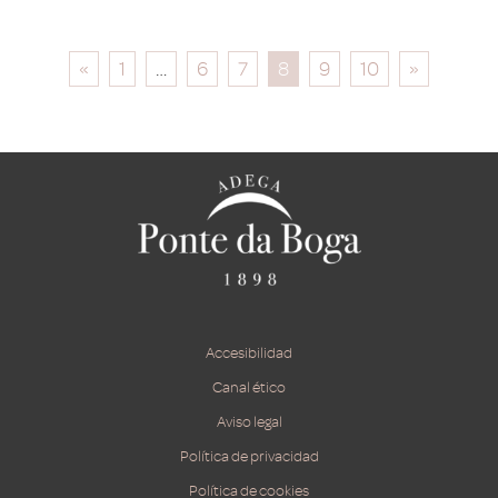
«
1
…
6
7
8
9
10
»
Accesibilidad
Canal ético
Aviso legal
Política de privacidad
Política de cookies