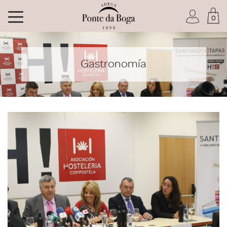
0
Soy socio del Club
Gastronomía
He olvidado mi contraseña
ACCEDER