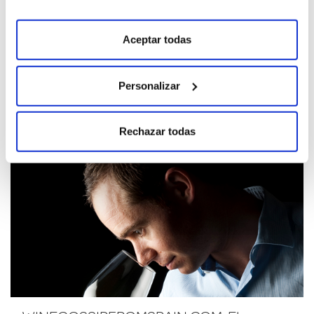
NOTABLE ALTO PARA PONTE DA BOGA
EXPRESIÓN HISTÓRICA
Aceptar todas
Personalizar
Rechazar todas